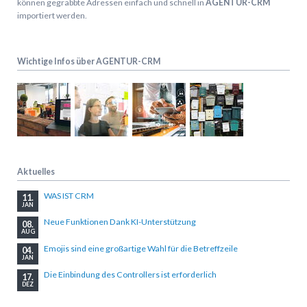
können gegrabbte Adressen einfach und schnell in
AGENTUR-CRM
importiert werden.
Wichtige Infos über AGENTUR-CRM
Aktuelles
WAS IST CRM
11.
JAN
Neue Funktionen Dank KI-Unterstützung
08.
AUG
Emojis sind eine großartige Wahl für die Betreffzeile
04.
JAN
Die Einbindung des Controllers ist erforderlich
17.
DEZ