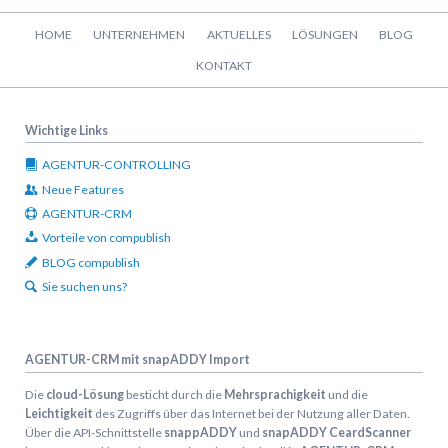
Navigation
HOME
UNTERNEHMEN
AKTUELLES
LÖSUNGEN
BLOG
überspringen
KONTAKT
Wichtige Links
AGENTUR-CONTROLLING
Neue Features
AGENTUR-CRM
Vorteile von compublish
BLOG compublish
Sie suchen uns?
AGENTUR-CRM mit snapADDY Import
Die
cloud-Lösung
besticht durch die
Mehrsprachigkeit
und die
Leichtigkeit
des Zugriffs über das Internet bei der Nutzung aller Daten.
Über die API-Schnittstelle
snappADDY
und
snapADDY CeardScanner