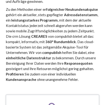
und Aufträge gewinnen.
Zu den Methoden einer e
rfolgreicher Neukundenakquise
gehört ein aktueller, stets gepflegter
Adressdatenstamm
,
ein
leistungsstarkes Programm
, mit dem der aktuelle
Kontaktstatus jederzeit schnell abgerufen werden kann
sowie mobile Zugriffsmöglichkeiten zu jedem Zeitpunkt.
Die crm Lösung
CREARES
von compublish bietet all das:
kompakt, informativ, mit
360° Rundumblick
. Das cloud-
basierte System ist das zeitgemäße Akquise-Tool für
Unternehmen. Wir von
compublish
helfen Sie dabei, eine
einheitliche Datenstruktur
zu bekommen. Durch unsere
Bereinigung Ihrer Daten werden Ihre
Responsequoten
gesteigert und Ihre Retouren möglichst gering gehalten.
Profitieren
Sie zudem von einer individuellen
Kundenansprache
ohne unangenehme Fehler.
1. Daten analysieren