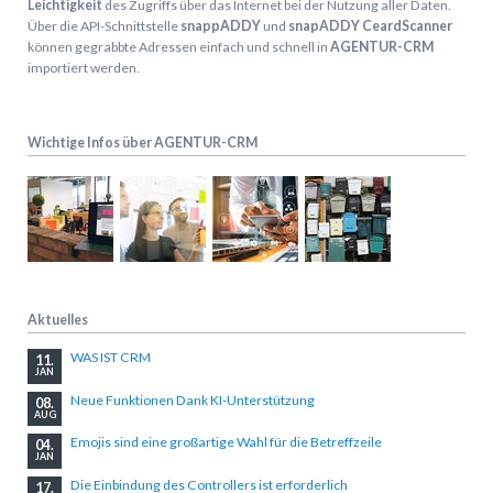
Leichtigkeit
des Zugriffs über das Internet bei der Nutzung aller Daten.
Über die API-Schnittstelle
snappADDY
und
snapADDY CeardScanner
können gegrabbte Adressen einfach und schnell in
AGENTUR-CRM
importiert werden.
Wichtige Infos über AGENTUR-CRM
Aktuelles
WAS IST CRM
11.
JAN
Neue Funktionen Dank KI-Unterstützung
08.
AUG
Emojis sind eine großartige Wahl für die Betreffzeile
04.
JAN
Die Einbindung des Controllers ist erforderlich
17.