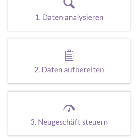
Der Erfolg vom Neugeschäft hängt von korrekten und aktuellen
weltweiten Informationen ab.
MEHR LESEN
2. Daten aufbereiten
Die unterschiedlichen Informationsdaten müssen auf einen
einheitlichen Stand gebracht werden.
MEHR LESEN
3. Neugeschäft steuern
Ein professionelles Datenmanagement bringt in Unternehmen
die Vertriebs- und Marketingdaten in Ordnung.
MEHR LESEN