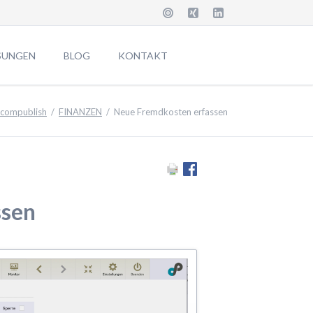
Navigation
überspringen
SUNGEN
BLOG
KONTAKT
ARES-CRM
Anschrift
compublish
FINANZEN
Neue Fremdkosten erfassen
ENTUR
Job & Karriere
Ti
Abmelden Newsletter
MXE]
Download
 Features
Datenschutz
ssen
Impressum
Anfrage Informationen
Suche
Sitemap