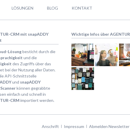
LÖSUNGEN
BLOG
KONTAKT
TUR-CRM mit snapADDY
Wichtige Infos über AGENTU
t
oud-Lösung
besticht durch die
prachigkeit
und die
igkeit
des Zugriffs über das
et bei der Nutzung aller Daten.
ie API-Schnittstelle
pADDY
und
snapADDY
Scanner
können gegrabbte
en einfach und schnell in
TUR-CRM
importiert werden.
Navigation
Anschrift
Impressum
Abmelden Newsletter