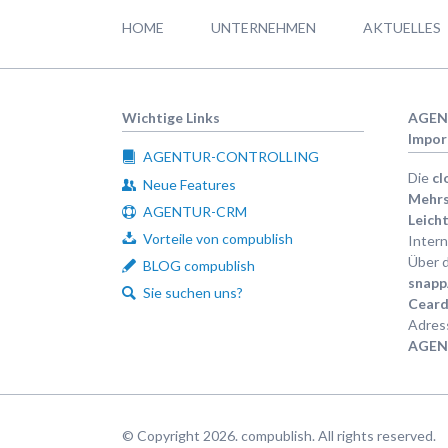
überspringen
HOME
UNTERNEHMEN
AKTUELLES
Wichtige Links
AGEN
Impor
AGENTUR-CONTROLLING
Die
cl
Neue Features
Mehrs
AGENTUR-CRM
Leicht
Vorteile von compublish
Intern
Über d
BLOG compublish
snap
Sie suchen uns?
Ceard
Adress
AGEN
© Copyright 2026. compublish. All rights reserved.