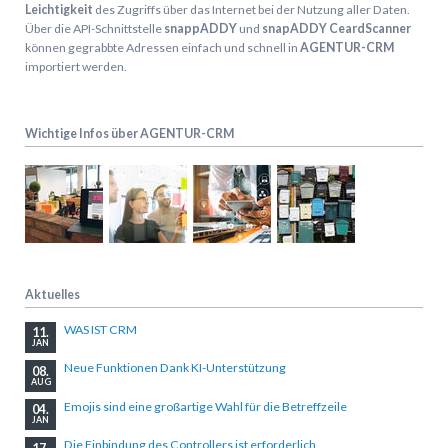
Leichtigkeit
des Zugriffs über das Internet bei der Nutzung aller Daten.
Über die API-Schnittstelle
snappADDY
und
snapADDY CeardScanner
können gegrabbte Adressen einfach und schnell in
AGENTUR-CRM
importiert werden.
Wichtige Infos über AGENTUR-CRM
Aktuelles
WAS IST CRM
11.
JAN
Neue Funktionen Dank KI-Unterstützung
08.
AUG
Emojis sind eine großartige Wahl für die Betreffzeile
04.
JAN
Die Einbindung des Controllers ist erforderlich