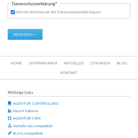
Pflichtfeld
Datenschutzerklärung
*
Hiermit stimmen wir der Datenschutzerklärung zu!
ABSENDEN ->
Navigation
HOME
UNTERNEHMEN
AKTUELLES
LÖSUNGEN
BLOG
überspringen
KONTAKT
Wichtige Links
AGENTUR-CONTROLLING
Neue Features
AGENTUR-CRM
Vorteile von compublish
BLOG compublish