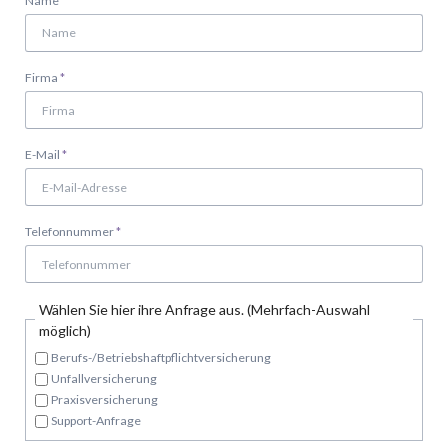
Name
*
Pflichtfeld
Firma
*
Pflichtfeld
E-Mail
*
Pflichtfeld
Telefonnummer
*
Wählen Sie hier ihre Anfrage aus. (Mehrfach-Auswahl
möglich)
Berufs-/Betriebshaftpflichtversicherung
Unfallversicherung
Praxisversicherung
Support-Anfrage